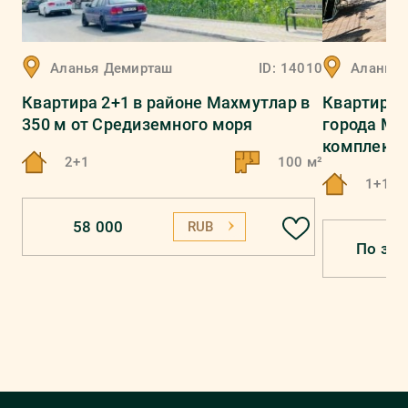
Аланья
Демирташ
ID:
14010
Аланья
Квартира 2+1 в районе Махмутлар в
Квартира 
350 м от Средиземного моря
города Ме
комплекс
2+1
100 м²
1+1
58 000
RUB
По зап