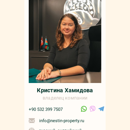
Мар
+90 532 4
sale
русс
Кристина Хамидова
владелец компании
+90 532 399 7507
info@nestin-property.ru