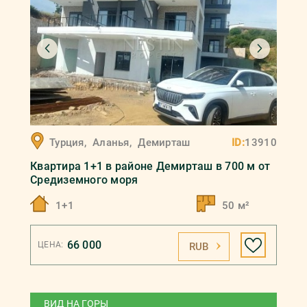
Турция
,
Аланья
,
Демирташ
ID:
13910
Квартира 1+1 в районе Демирташ в 700 м от
Средиземного моря
1+1
50 м²
66 000
ЦЕНА:
RUB
ВИД НА ГОРЫ