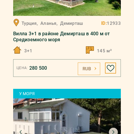
Турция
,
Аланья
,
Демирташ
ID:
12933
Вилла 3+1 в районе Демирташ в 400 м от
Средиземного моря
3+1
145 м²
280 500
ЦЕНА:
RUB
У МОРЯ