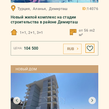
Турция
,
Аланья
,
Демирташ
ID:
14076
Новый жилой комплекс на стадии
строительства в районе Демирташ
от 56 m2
1+1, 2+1, 3+1
м²
104 500
ЦЕНА:
RUB
НОВЫЙ ДОМ