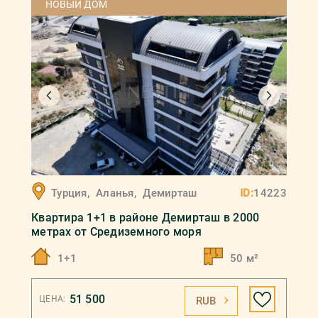
НОВЫЙ ДОМ
Турция
,
Аланья
,
Демирташ
ID:
14223
Квартира 1+1 в районе Демирташ в 2000
метрах от Средиземного моря
1+1
50 м²
51 500
ЦЕНА:
RUB