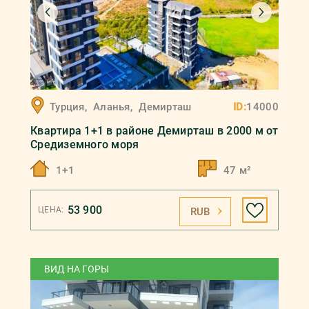
Турция
,
Аланья
,
Демирташ
ID:
14000
Квартира 1+1 в районе Демирташ в 2000 м от
Средиземного моря
1+1
47 м²
53 900
ЦЕНА:
RUB
ВИД НА ГОРЫ