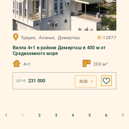
Турция
,
Аланья
,
Демирташ
ID:
12877
Вилла 4+1 в районе Демирташ в 400 м от
Средиземного моря
4+1
200 м²
231 000
ЦЕНА:
RUB
1
2
3
4
5
6