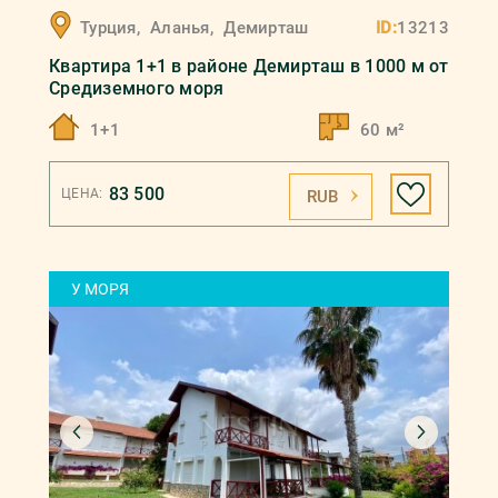
Турция
,
Аланья
,
Демирташ
ID:
13213
Квартира 1+1 в районе Демирташ в 1000 м от
Средиземного моря
1+1
60 м²
83 500
ЦЕНА:
RUB
У МОРЯ