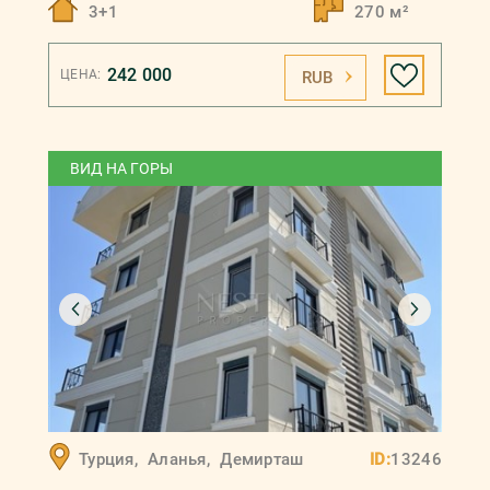
3+1
270 м²
242 000
ЦЕНА:
RUB
ВИД НА ГОРЫ
Турция
,
Аланья
,
Демирташ
ID:
13246