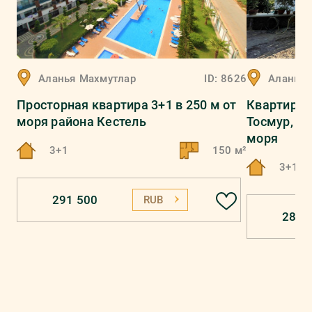
Аланья
Махмутлар
ID:
8626
Аланья
Просторная квартира 3+1 в 250 м от
Квартира 
моря района Кестель
Тосмур, в 
моря
3+1
150 м²
3+1
291 500
RUB
286 