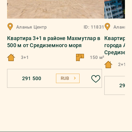
Аланья
Центр
ID:
11831
Аланья
Квартира 3+1 в районе Махмутлар в
Квартира 
500 м от Средиземного моря
города Ала
Средиземн
3+1
150 м²
2+1
291 500
RUB
291 