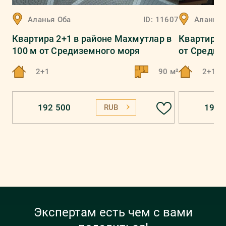
Аланья
Оба
ID:
11607
Аланья
Квартира 2+1 в районе Махмутлар в
Квартира 2
100 м от Средиземного моря
от Средиз
2+1
90 м²
2+1
192 500
193 
RUB
Экспертам есть чем с вами