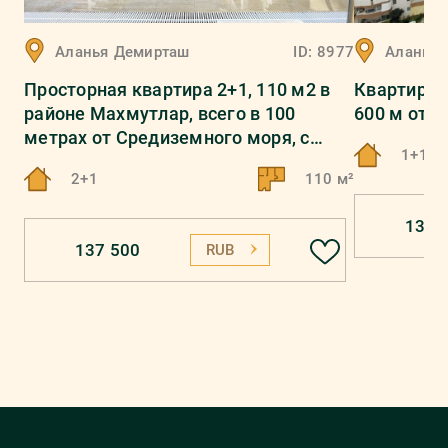
Аланья
Демирташ
ID:
8977
Аланья
Просторная квартира 2+1, 110 м2 в
Квартира 
районе Махмутлар, всего в 100
600 м от 
метрах от Средиземного моря, с
1+1
красивым панорамой.
2+1
110 м²
130 
137 500
RUB