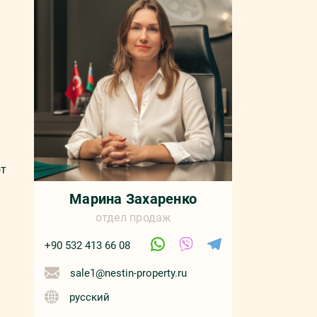
от
Марина Захаренко
отдел продаж
+90 532 413 66 08
sale1@nestin-property.ru
русский