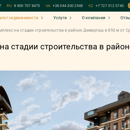
7
RU
8 800 707 8475
UA
+38 044 300 2548
KZ
+7 727 312 3740
алог недвижимости
Услуги
О компании
Отз
плекс на стадии строительства в районе Демирташ в 850 м от С
а стадии строительства в район