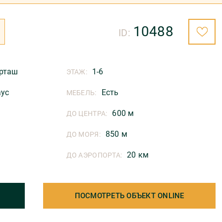
10488
ID:
рташ
1-6
ЭТАЖ:
аус
Есть
МЕБЕЛЬ:
600 м
ДО ЦЕНТРА:
850 м
ДО МОРЯ:
20 км
ДО АЭРОПОРТА:
ПОСМОТРЕТЬ ОБЪЕКТ ONLINE