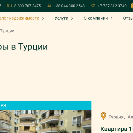
7
RU
8 800 707 8475
UA
+38 044 300 2548
KZ
+7 727 312 3740
алог недвижимости
Услуги
О компании
Отз
 Турции
ы в Турции
ОРЯ
,
Турция
А
Квартира 1