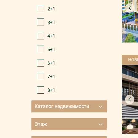
Окурджалар
2+1
Каргыджак
3+1
Махмутлар
4+1
Газипаша
5+1
Демирташ
НОВ
6+1
Авсаллар
7+1
Тюрклер
8+1
Паяллар
Каталог недвижимости
Конаклы
С видом на море
Кестель
Этаж
От собственника
Не первый
Тосмур