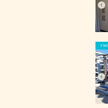
теннисный корт
Бахчешехир
паровая комната
Аташехир
спа-салон
Авджилар
сауна
Умрание
хамам
У М
Эсенлер
фитнес зал
Пендик
аквапарк
Бейкоз
зимний подогреваемый
бассейн
Арпачбахшиш
открытый плавательный
бассейн
Енишехир
беседка для барбекю
Торослар