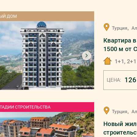
ЫЙ ДОМ
,
Турция
А
Квартира в
1500 м от 
1+1, 2+1
126
ЦЕНА:
СТАДИИ СТРОИТЕЛЬСТВА
,
Турция
А
Hовый жило
строительс