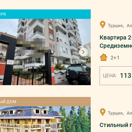
ОРЯ
,
Турция
А
Квартира 2
Средиземн
2+1
113
ЦЕНА:
ЫЙ ДОМ
,
Турция
А
Стильный п