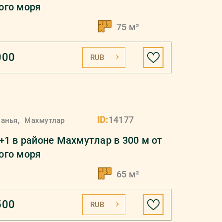
ого моря
75 м²
000
RUB
,
ID:
14177
ланья
Махмутлар
+1 в районе Махмутлар в 300 м от
ого моря
65 м²
500
RUB