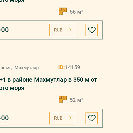
56 м²
000
RUB
,
ID:
14159
ланья
Махмутлар
+1 в районе Махмутлар в 350 м от
ого моря
52 м²
500
RUB