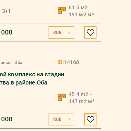
 2800 метрах от Cредиземного
61.5 м2 -
, 3+1
191 м2 м²
 000
RUB
,
ID:
14168
ланья
Оба
й комплекс на стадии
тва в районе Обa
45.4 m2 -
147 m2 м²
 000
RUB