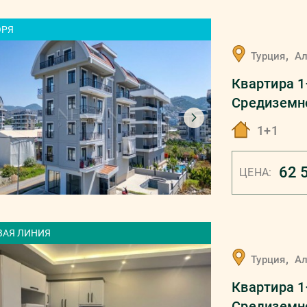
ОРЯ
,
Турция
А
Квартира 1
Средиземн
1+1
62 
ЦЕНА:
ВАЯ ЛИНИЯ
,
Турция
А
Квартира 1
Средиземн