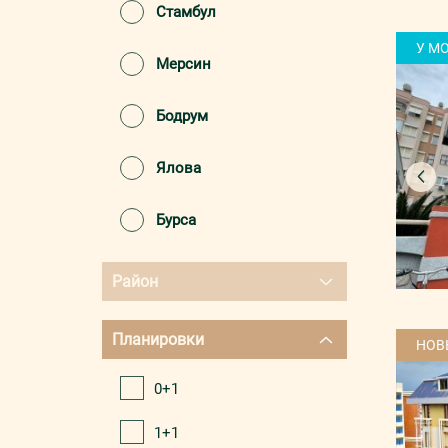
Стамбул
У М
Мерсин
Бодрум
Ялова
Бурса
Район
Все
Планировки
НОВ
Центр
0+1
Джикджилли
1+1