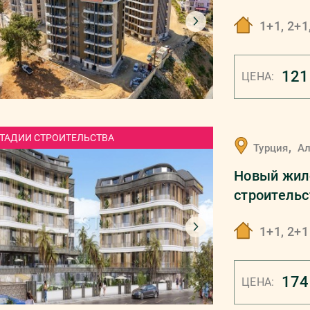
Чиплаклы в
1+1, 2+1
моря.
121
ЦЕНА:
СТАДИИ СТРОИТЕЛЬСТВА
,
Турция
А
Новый жило
строительс
1+1, 2+1
174
ЦЕНА: