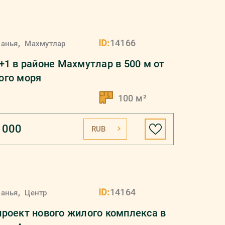
,
ID:
14166
ланья
Махмутлар
+1 в районе Махмутлар в 500 м от
ого моря
100 м²
 000
RUB
,
ID:
14164
ланья
Центр
роект нового жилого комплекса в