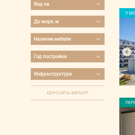
Вид на
Недорогое жилье
Не последний
Оба
У М
Горы
От застройщика
До моря, м
Дошемеалты
Море
до 500 м
Гражданство за покупку
Наличие мебели
Муратпаша
500 - 1 000 м
Элитная недвижимость
Есть
Коньялты
Год постройки
1 000 - 1 500 м
Жилье в рассрочку
Нет
Алтынташ
Сдача до 3-х лет
от 1 500 м
Инфраструктура
Частично
Кунду
0-3 года
кинотеатр
Кепез
СБРОСИТЬ ФИЛЬТР
3-5 лет
ресторан
ПЕР
Кемер
5-10 лет
детская открытая
площадка
Белек
Свыше 10 лет
детский закрытый клуб
Лара