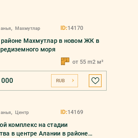
,
ID:
14170
ланья
Махмутлар
 районе Махмутлар в новом ЖК в
Средиземного моря
от 55 m2 м²
 000
RUB
,
ID:
14169
ланья
Центр
й комплекс на стадии
тва в центре Алании в районе