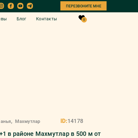
ПЕРЕЗВОНИТЕ МНЕ
ывы
Блог
Контакты
0
от новых к старым
Сортировать:
,
ID:
14178
ланья
Махмутлар
+1 в районе Махмутлар в 500 м от